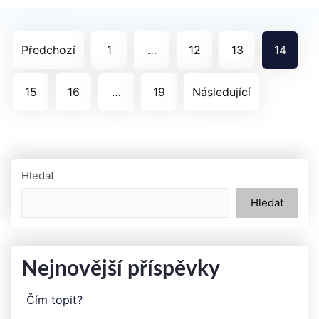
Stránkování
Předchozí
1
…
12
13
14
příspěvků
15
16
…
19
Následující
Hledat
Hledat
Nejnovější příspěvky
Čím topit?