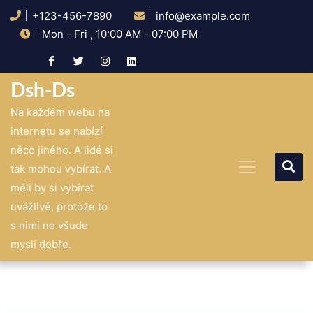
Skip
+123-456-7890
info@example.com
to
content
Mon - Fri , 10:00 AM - 07:00 PM
Dsh-Ds
Na každém webu na
internetu se nabízí
něco jiného. A lidé si
tak mohou vybírat. A
měli by si vybírat
uvážlivě, protože to
s nimi ne všude
myslí dobře.