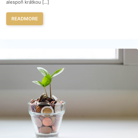
alespoň krátkou […]
READMORE