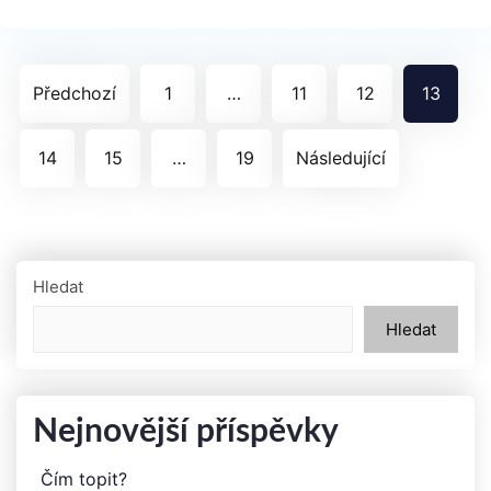
Stránkování
Předchozí
1
…
11
12
13
příspěvků
14
15
…
19
Následující
Hledat
Hledat
Nejnovější příspěvky
Čím topit?