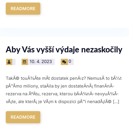
READMORE
Aby Vás vyšší výdaje nezaskočily
0
10. 4. 2023
TakÃ© touÅ¾Ã­te mÃ­t dostatek penÄ›z? NemusÃ­ to bÃ½t
pÅ™Ã­mo miliony, staÄila by jen dostateÄnÃ¡ finanÄnÃ­
rezerva na ÃºÄtu, rezerva, kterou bÄ›Å¾nÄ› nevyuÅ¾Ã­
vÃ¡te, ale kterÃ¡ je VÃ¡m k dispozici pÅ™i nenadÃ¡lÃ© […]
READMORE