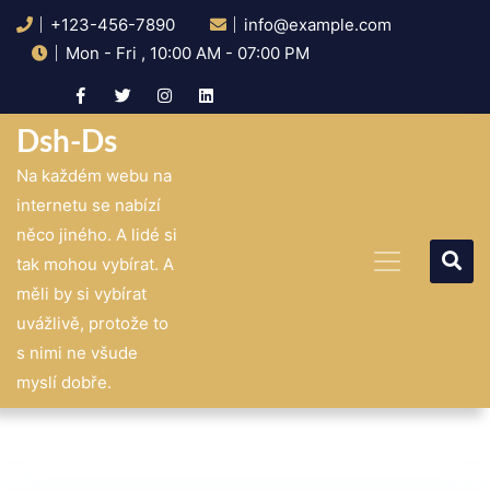
Skip
+123-456-7890
info@example.com
to
content
Mon - Fri , 10:00 AM - 07:00 PM
Dsh-Ds
Na každém webu na
internetu se nabízí
něco jiného. A lidé si
tak mohou vybírat. A
měli by si vybírat
uvážlivě, protože to
s nimi ne všude
myslí dobře.