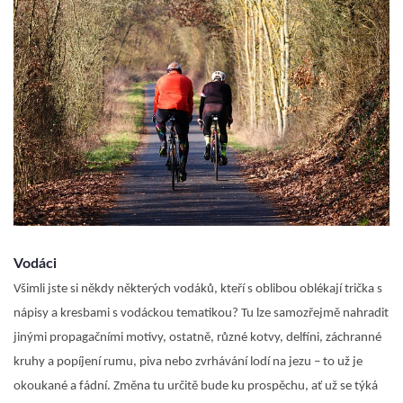
Vodáci
Všimli jste si někdy některých vodáků, kteří s oblibou oblékají trička s
nápisy a kresbami s vodáckou tematikou? Tu lze samozřejmě nahradit
jinými propagačními motivy, ostatně, různé kotvy, delfíni, záchranné
kruhy a popíjení rumu, piva nebo zvrhávání lodí na jezu – to už je
okoukané a fádní. Změna tu určitě bude ku prospěchu, ať už se týká