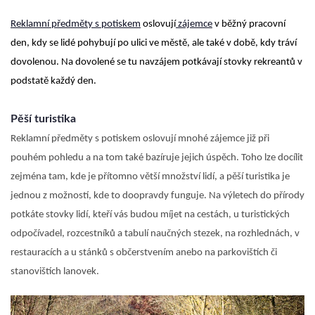
Reklamní předměty s potiskem
oslovují
zájemce
v běžný pracovní
den, kdy se lidé pohybují po ulici ve městě, ale také v době, kdy tráví
dovolenou. Na dovolené se tu navzájem potkávají stovky rekreantů v
podstatě každý den.
Pěší turistika
Reklamní předměty s potiskem oslovují mnohé zájemce již při
pouhém pohledu a na tom také bazíruje jejich úspěch. Toho lze docílit
zejména tam, kde je přítomno větší množství lidí, a pěší turistika je
jednou z možností, kde to doopravdy funguje. Na výletech do přírody
potkáte stovky lidí, kteří vás budou míjet na cestách, u turistických
odpočívadel, rozcestníků a tabulí naučných stezek, na rozhlednách, v
restauracích a u stánků s občerstvením anebo na parkovištích či
stanovištích lanovek.