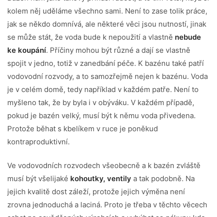
kolem něj uděláme všechno sami. Není to zase tolik práce,
jak se někdo domnívá, ale některé věci jsou nutností, jinak
se může stát, že voda bude k nepoužití a vlastně
nebude
ke koupání
. Příčiny mohou být různé a dají se vlastně
spojit v jedno, totiž v zanedbání péče. K bazénu také patří
vodovodní rozvody, a to samozřejmě nejen k bazénu. Voda
je v celém domě, tedy například v každém patře. Není to
myšleno tak, že by byla i v obýváku. V každém případě,
pokud je bazén velký, musí být k němu voda přivedena.
Protože běhat s kbelíkem v ruce je poněkud
kontraproduktivní.
Ve vodovodních rozvodech všeobecně a k bazén zvláště
musí být všelijaké
kohoutky, ventily
a tak podobně. Na
jejich kvalitě dost záleží, protože jejich výměna není
zrovna jednoduchá a laciná. Proto je třeba v těchto věcech