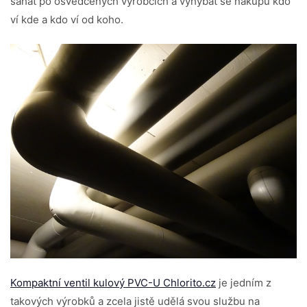
sahat po osvědčených výrobcích a vyhýbat se nákupu kdo
ví kde a kdo ví od koho.
Kompaktní ventil kulový PVC-U Chlorito.cz
je jedním z
takových výrobků a zcela jistě udělá svou službu na