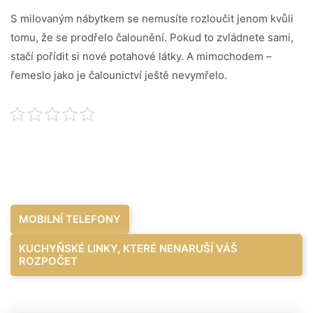
S milovaným nábytkem se nemusíte rozloučit jenom kvůli
tomu, že se prodřelo čalounění. Pokud to zvládnete sami,
stačí pořídit si nové
potahové látky
. A mimochodem –
řemeslo jako je čalounictví ještě nevymřelo.
Navigace
MOBILNÍ TELEFONY
pro
KUCHYŇSKÉ LINKY, KTERÉ NENARUŠÍ VÁŠ
ROZPOČET
příspěvek