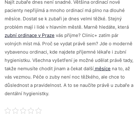
Najít zubaře dnes není snadné. Většina ordinací nové
pacienty nepřijímá a mnoho ordinací má plno na dlouhé
měsíce. Dostat se k zubaři je dnes velmi těžké. Stejný
problém mají i lidé v hlavním městě. Marně hledáte, která
zubní ordinace v Praze
vás přijme? Clinic+ zatím pár
volných míst má. Proč se vydat právě sem? Jde o moderně
vybavenou ordinaci, kde najdete příjemné lékaře i zubní
hygienistku. Všechna vyšetření je možné udělat právě tady,
takže nemusíte chodit jinam a čekat další
měsíce
na to, až
vás vezmou. Péče o zuby není noc těžkého, ale chce to
důslednost a pravidelnost. A to se naučíte právě u zubaře a
dentální hygienistky.