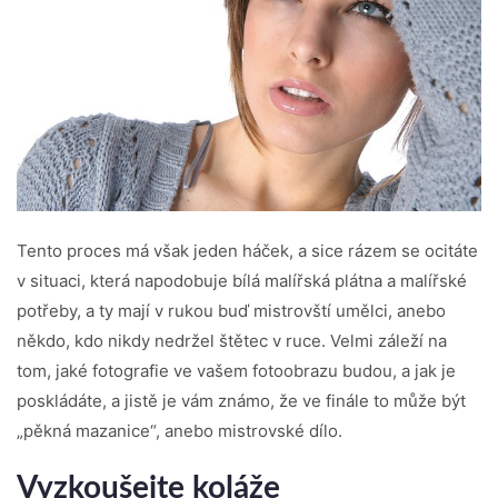
Tento proces má však jeden háček, a sice rázem se ocitáte
v situaci, která napodobuje bílá malířská plátna a malířské
potřeby, a ty mají v rukou buď mistrovští umělci, anebo
někdo, kdo nikdy nedržel štětec v ruce. Velmi záleží na
tom, jaké fotografie ve vašem fotoobrazu budou, a jak je
poskládáte, a jistě je vám známo, že ve finále to může být
„pěkná mazanice“, anebo mistrovské dílo.
Vyzkoušejte koláže