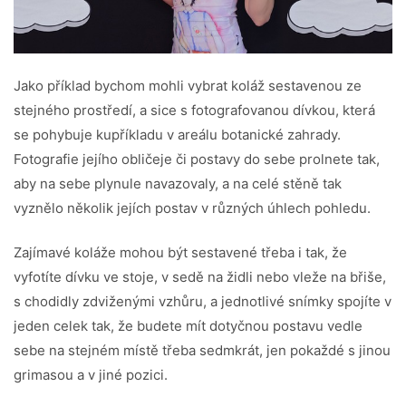
Jako příklad bychom mohli vybrat koláž sestavenou ze
stejného prostředí, a sice s fotografovanou dívkou, která
se pohybuje kupříkladu v areálu botanické zahrady.
Fotografie jejího obličeje či postavy do sebe prolnete tak,
aby na sebe plynule navazovaly, a na celé stěně tak
vyznělo několik jejích postav v různých úhlech pohledu.
Zajímavé koláže mohou být sestavené třeba i tak, že
vyfotíte dívku ve stoje, v sedě na židli nebo vleže na břiše,
s chodidly zdviženými vzhůru, a jednotlivé snímky spojíte v
jeden celek tak, že budete mít dotyčnou postavu vedle
sebe na stejném místě třeba sedmkrát, jen pokaždé s jinou
grimasou a v jiné pozici.