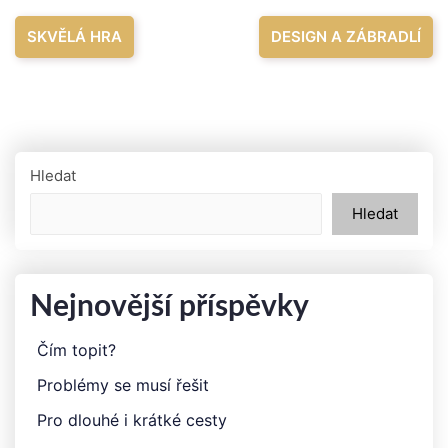
Navigace
SKVĚLÁ HRA
DESIGN A ZÁBRADLÍ
pro
příspěvek
Hledat
Hledat
Nejnovější příspěvky
Čím topit?
Problémy se musí řešit
Pro dlouhé i krátké cesty