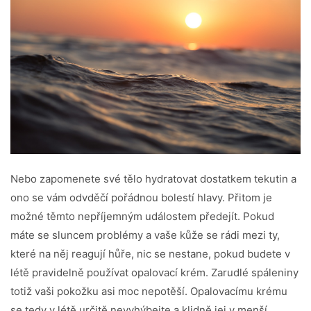
Nebo zapomenete své tělo hydratovat dostatkem tekutin a
ono se vám odvděčí pořádnou bolestí hlavy. Přitom je
možné těmto nepříjemným událostem předejít. Pokud
máte se sluncem problémy a vaše kůže se rádi mezi ty,
které na něj reagují hůře, nic se nestane, pokud budete v
létě pravidelně používat opalovací krém. Zarudlé spáleniny
totiž vaši pokožku asi moc nepotěší. Opalovacímu krému
se tedy v létě určitě nevyhýbejte a klidně jej v menší