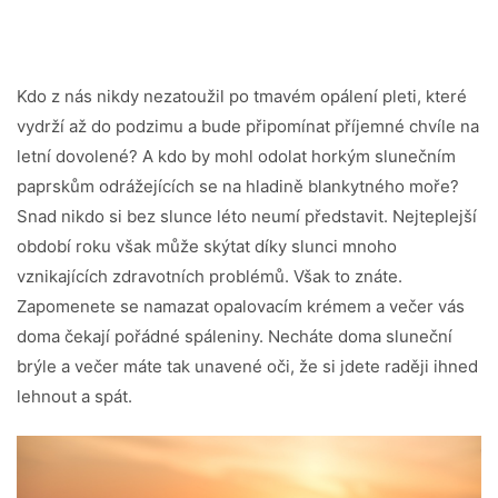
Kdo z nás nikdy nezatoužil po tmavém opálení pleti, které
vydrží až do podzimu a bude připomínat příjemné chvíle na
letní dovolené? A kdo by mohl odolat horkým slunečním
paprskům odrážejících se na hladině blankytného moře?
Snad nikdo si bez slunce léto neumí představit. Nejteplejší
období roku však může skýtat díky slunci mnoho
vznikajících zdravotních problémů. Však to znáte.
Zapomenete se namazat opalovacím krémem a večer vás
doma čekají pořádné spáleniny. Necháte doma sluneční
brýle a večer máte tak unavené oči, že si jdete raději ihned
lehnout a spát.