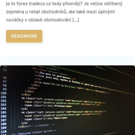
je to forex tradecz.cz tedy přesněji? Je velice oblíbený
zejména u retail obchodníků, ale také mezi úplnými
nováčky v oblasti obchodování […]
READMORE