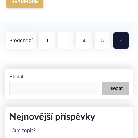
READMORE
Stránkování
Předchozí
1
…
4
5
6
příspěvků
Hledat
Hledat
Nejnovější příspěvky
Čím topit?