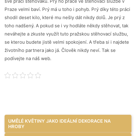
své práci stěhováků. Prý ho práce ve stěhovací službě v
Praze velmi baví. Prý má u toho i pohyb. Prý díky této práci
shodil deset kilo, které mu nešly dát nikdy dolů. Je prý z
toho nadšený. A pokud se i vy hodláte někdy stěhovat, tak
neváhejte a zkuste využít tuto pražskou stěhovací službu,
se kterou budete jistě velmi spokojení. A třeba si i najdete
životního partnera jako já. Člověk nikdy neví. Tak se
podívejte na náš web.
Navigace
UMĚLÉ KVĚTINY JAKO IDEÁLNÍ DEKORACE NA
HROBY
pro