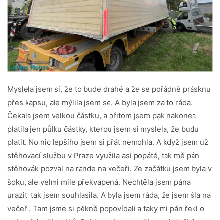
Myslela jsem si, že to bude drahé a že se pořádně prásknu
přes kapsu, ale mýlila jsem se. A byla jsem za to ráda.
Čekala jsem velkou částku, a přitom jsem pak nakonec
platila jen půlku částky, kterou jsem si myslela, že budu
platit. No nic lepšího jsem si přát nemohla. A když jsem už
stěhovací službu v Praze využila asi popáté, tak mě pán
stěhovák pozval na rande na večeři. Ze začátku jsem byla v
šoku, ale velmi mile překvapená. Nechtěla jsem pána
urazit, tak jsem souhlasila. A byla jsem ráda, že jsem šla na
večeři. Tam jsme si pěkně popovídali a taky mi pán řekl o