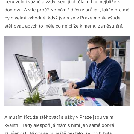
beru velmi vážně a vždy jsem ji chtěla mít co nejblíže k
domovu. A víte proč? Nemám řidičský průkaz, takže pro mě
bylo velmi výhodné, když jsem se v Praze mohla všude
stěhovat, abych to měla co nejblíže k mému zaměstnání.
A musím říct, že stěhovací služby v Praze jsou velmi
kvalitní. Tedy alespoň já mám s nimi jen samé dobré
zkušenosti. Nikdy se mi ještě nestalo, že bych byla